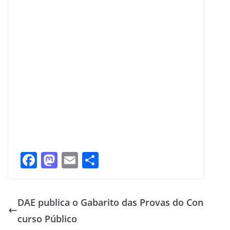
F
M
E
S
ac
as
m
h
e
to
ai
ar
DAE publica o Gabarito das Provas do Con
b
d
l
e
curso Público
o
o