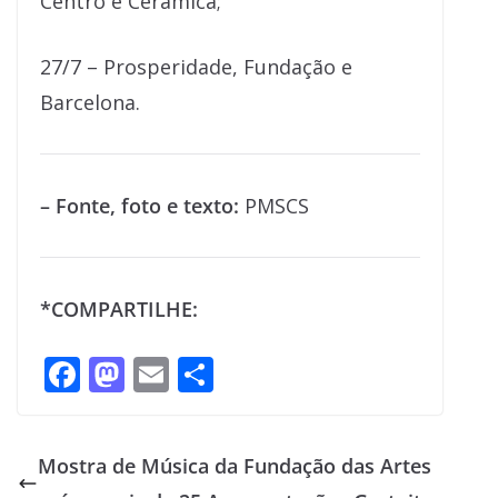
Centro e Cerâmica;
27/7 – Prosperidade, Fundação e
Barcelona.
– Fonte, foto e texto:
PMSCS
*COMPARTILHE:
F
M
E
S
ac
as
m
h
e
to
ai
ar
Mostra de Música da Fundação das Artes
b
d
l
e