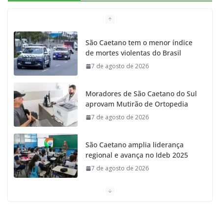
b
a
k
t
u
o
g
r
e
b
São Caetano tem o menor índice
de mortes violentas do Brasil
o
r
r
e
7 de agosto de 2026
k
a
Moradores de São Caetano do Sul
m
aprovam Mutirão de Ortopedia
7 de agosto de 2026
São Caetano amplia liderança
regional e avança no Ideb 2025
7 de agosto de 2026
Casa do Artesão de São Caetano do Sul celebra 25
anos
7 de agosto de 2026