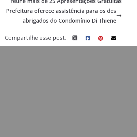
reúne mais de 25 Apresentações Gratuitas
o
o
Prefeitura oferece assistência para os des
o
n
abrigados do Condomínio Di Thiene
k
Compartilhe esse post: