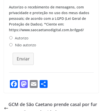
Autorizo o recebimento de mensagens, com
privacidade e proteção no uso dos meus dados
pessoais; de acordo com a LGPD (Lei Geral de
Proteção de Dados). *Ciente em:
https://www.saocaetanodigital.com.br/lgpd/
Autorizo
Não autorizo
Enviar
F
M
E
S
ac
as
m
h
e
to
ai
ar
GCM de São Caetano prende casal por fur
b
d
l
e