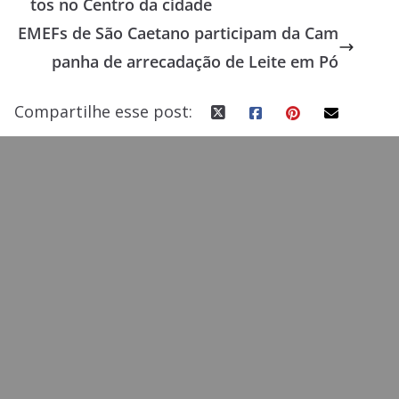
tos no Centro da cidade
o
o
EMEFs de São Caetano participam da Cam
o
n
panha de arrecadação de Leite em Pó
k
Compartilhe esse post: