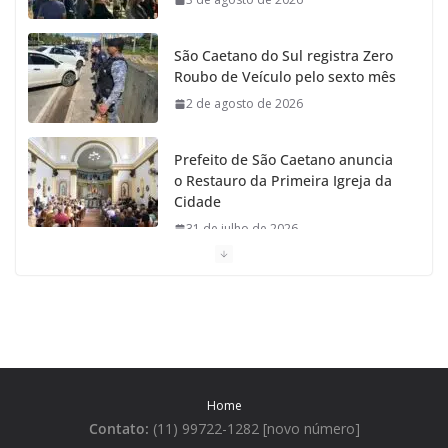
São Caetano do Sul registra Zero
Roubo de Veículo pelo sexto mês
2 de agosto de 2026
Prefeito de São Caetano anuncia
o Restauro da Primeira Igreja da
Cidade
31 de julho de 2026
Caetaninho: Prefeitura de SCS resgata um dos
Símbolos Oficiais do Município
31 de julho de 2026
Câmara celebra os 149 anos de São Caetano do Sul
Home
31 de julho de 2026
Contato:
(11) 99722-1282 [novo número]