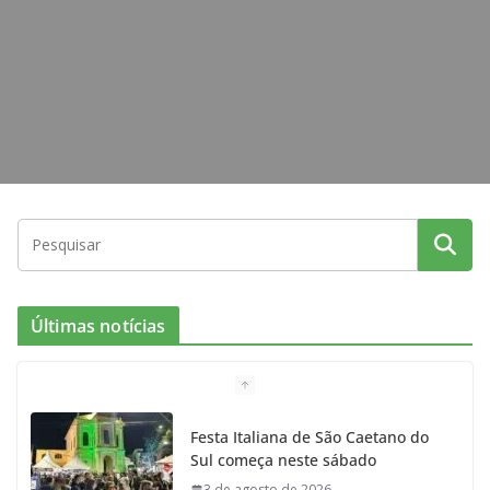
m
Últimas notícias
Festa Italiana de São Caetano do
Sul começa neste sábado
3 de agosto de 2026