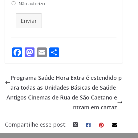
Não autorizo
Enviar
F
M
E
S
ac
as
m
h
e
to
ai
ar
Programa Saúde Hora Extra é estendido p
b
d
l
e
ara todas as Unidades Básicas de Saúde
o
o
Antigos Cinemas de Rua de São Caetano e
o
n
ntram em cartaz
k
Compartilhe esse post: