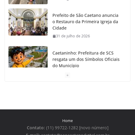
Prefeito de São Caetano anuncia
o Restauro da Primeira Igreja da
Cidade
31 de julho de 2026
Caetaninho: Prefeitura de SCS
resgata um dos Símbolos Oficiais
do Município
31 de julho de 2026
Câmara celebra os 149 anos de São Caetano do Sul
31 de julho de 2026
Prefeitura de São Caetano e ENEL entregam
Home
Geladeiras novas a moradores
Contato:
(11) 99722-1282 [novo número]
31 de julho de 2026