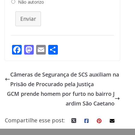
Não autorizo
Enviar
F
M
E
S
ac
as
m
h
e
to
ai
ar
Câmeras de Segurança de SCS auxiliam na
b
d
l
e
Prisão de Procurado pela Justiça
o
o
GCM prende homem por furto no bairro J
o
n
ardim São Caetano
k
Compartilhe esse post: