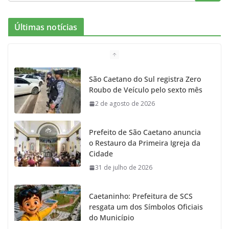
e
t
c
t
T
Últimas notícias
b
a
k
t
u
o
g
r
e
b
São Caetano do Sul registra Zero
Roubo de Veículo pelo sexto mês
o
r
r
e
2 de agosto de 2026
k
a
Prefeito de São Caetano anuncia
m
o Restauro da Primeira Igreja da
Cidade
31 de julho de 2026
Caetaninho: Prefeitura de SCS
resgata um dos Símbolos Oficiais
do Município