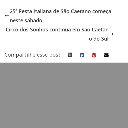
e
to
ai
ar
25ª Festa Italiana de São Caetano começa
b
d
l
e
neste sábado
o
o
Circo dos Sonhos continua em São Caetan
o
n
o do Sul
k
Compartilhe esse post: