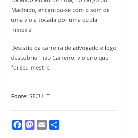
tocando violão. Um dia, no Largo do
Machado, encantou-se com o som de
uma viola tocada por uma dupla
mineira.
Desistiu da carreira de advogado e logo
descobriu Tião Carreiro, violeiro que
foi seu mestre.
Fonte:
SECULT
F
M
E
S
ac
as
m
h