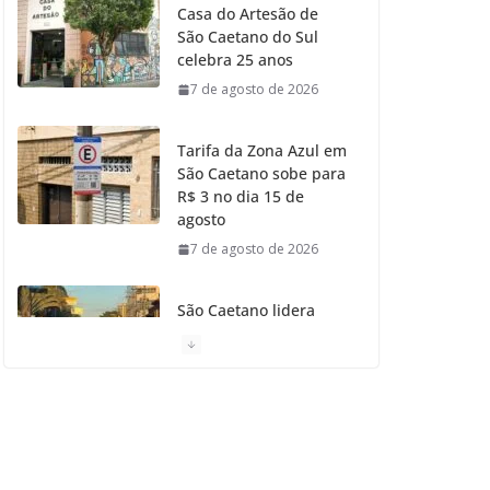
Casa do Artesão de
São Caetano do Sul
o
r
r
e
celebra 25 anos
7 de agosto de 2026
k
a
m
Tarifa da Zona Azul em
São Caetano sobe para
R$ 3 no dia 15 de
agosto
7 de agosto de 2026
São Caetano lidera
ranking de qualidade
de vida na Grande São
Paulo
7 de agosto de 2026
São Caetano tem o