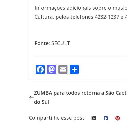
Informações adicionais sobre o music
Cultura, pelos telefones 4232-1237 e 
Fonte:
SECULT
F
M
E
S
ac
as
m
h
e
to
ai
ar
ZUMBA para todos retorna a São Cae
b
d
l
e
do Sul
o
o
o
n
Compartilhe esse post:
k