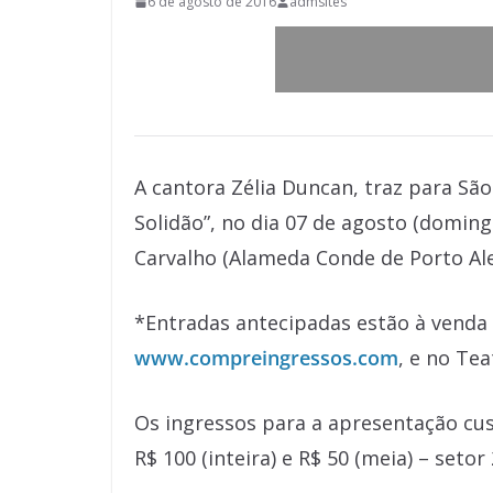
6 de agosto de 2016
admsites
A cantora Zélia Duncan, traz para Sã
Solidão”, no dia 07 de agosto (domin
Carvalho (Alameda Conde de Porto Aleg
*Entradas antecipadas estão à venda 
www.compreingressos.com
, e no Tea
Os ingressos para a apresentação cust
R$ 100 (inteira) e R$ 50 (meia) – setor 