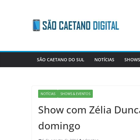
Skip
to
content
SÃO CAETANO DO SUL
NOTÍCIAS
SHOWS
NOTÍCIAS
SHOWS & EVENTOS
Show com Zélia Dunc
domingo