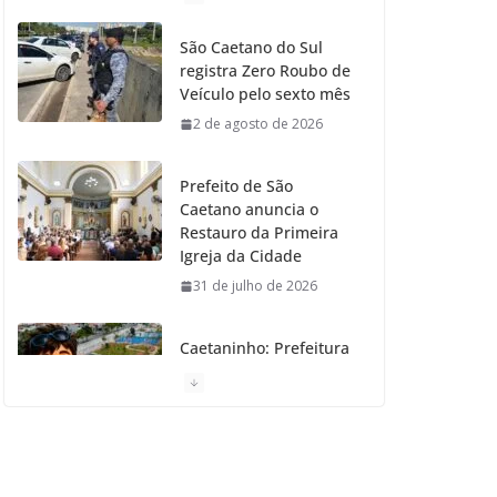
o
g
r
e
b
São Caetano do Sul
registra Zero Roubo de
o
r
r
e
Veículo pelo sexto mês
2 de agosto de 2026
k
a
m
Prefeito de São
Caetano anuncia o
Restauro da Primeira
Igreja da Cidade
31 de julho de 2026
Caetaninho: Prefeitura
de SCS resgata um dos
Símbolos Oficiais do
Município
31 de julho de 2026