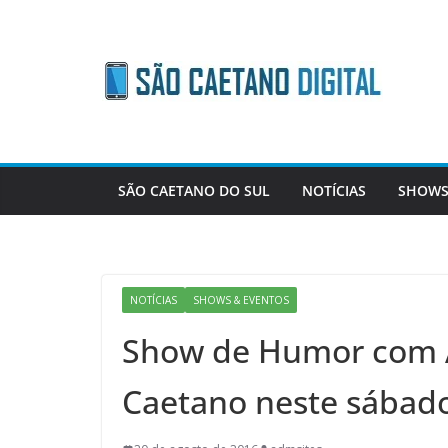
Skip
to
content
SÃO CAETANO DO SUL
NOTÍCIAS
SHOWS
NOTÍCIAS
SHOWS & EVENTOS
Show de Humor com 
Caetano neste sábad