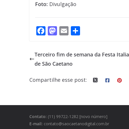
Foto:
Divulgação
F
M
E
S
ac
as
m
h
e
to
ai
ar
Terceiro fim de semana da Festa Itali
b
d
l
e
de São Caetano
o
o
o
n
Compartilhe esse post:
k
Contato:
(11) 99722-1282 [novo número]
E-mail:
contato@saocaetanodigital.com.br