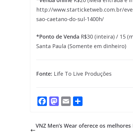
*Venda online
R$20 (Meia entrada e i
http://www.starticketweb.com.br/eve
sao-caetano-do-sul-1400h/
*Ponto de Venda
R$30 (inteira) / 15 (
Santa Paula (Somente em dinheiro)
Fonte:
Life To Live Produções
F
M
E
S
ac
as
m
h
e
to
ai
ar
VNZ Men’s Wear oferece os melhores 
b
d
l
e