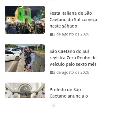
o
g
r
e
b
Festa Italiana de São
Caetano do Sul começa
o
r
r
e
neste sábado
3 de agosto de 2026
k
a
m
São Caetano do Sul
registra Zero Roubo de
Veículo pelo sexto mês
2 de agosto de 2026
Prefeito de São
Caetano anuncia o
Restauro da Primeira
Igreja da Cidade
31 de julho de 2026
Caetaninho: Prefeitura