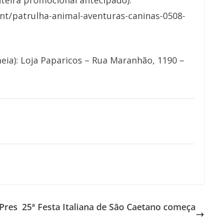
nteira promocional antecipado):
nt/patrulha-animal-aventuras-caninas-0508-
meia): Loja Paparicos – Rua Maranhão, 1190 –
Pres
25ª Festa Italiana de São Caetano começa