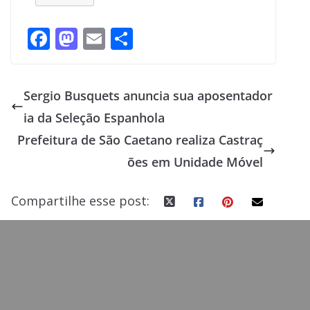
F
M
E
S
ac
as
m
h
e
to
ai
ar
Sergio Busquets anuncia sua aposentador
b
d
l
e
ia da Seleção Espanhola
o
o
Prefeitura de São Caetano realiza Castraç
o
n
ões em Unidade Móvel
k
Compartilhe esse post: