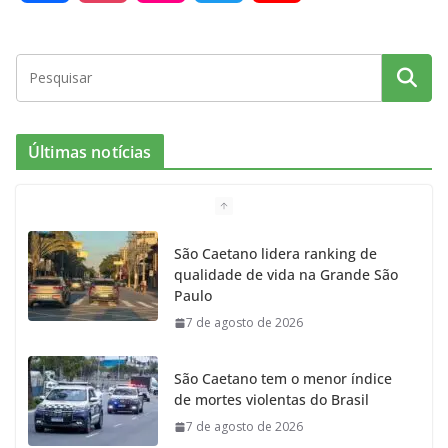
a
n
l
w
o
c
s
i
i
u
e
t
c
t
T
Últimas notícias
b
a
k
t
u
o
g
r
e
b
São Caetano lidera ranking de
qualidade de vida na Grande São
o
r
r
e
Paulo
7 de agosto de 2026
k
a
m
São Caetano tem o menor índice
de mortes violentas do Brasil
7 de agosto de 2026