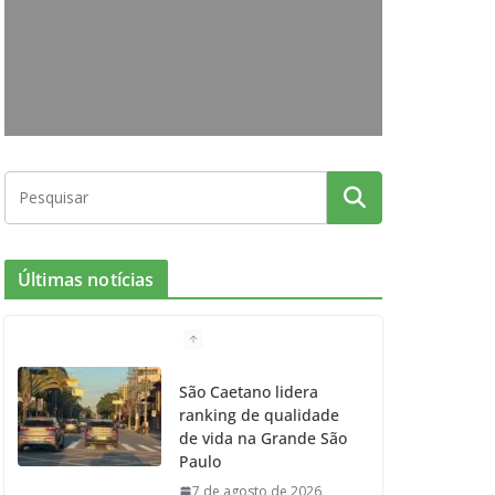
o
g
r
e
b
o
r
r
e
k
a
m
Últimas notícias
São Caetano lidera
ranking de qualidade
de vida na Grande São
Paulo
7 de agosto de 2026