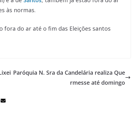
l) e a de
Santos
, também já estão fora do ar
es às normas.
ixei
Paróquia N. Sra da Candelária realiza Que
rmesse até domingo