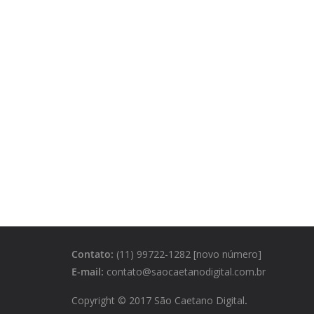
Contato:
(11) 99722-1282 [novo número]
E-mail:
contato@saocaetanodigital.com.br
Copyright © 2017 São Caetano Digital
.