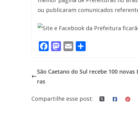
melhor página de Prefeituras no Brasi
ou publicaram comunicados referent
F
M
E
S
ac
as
m
h
e
to
ai
ar
São Caetano do Sul recebe 100 novas L
b
d
l
e
ras
o
o
o
n
Compartilhe esse post:
k