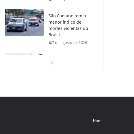
São Caetano tem o
menor índice de
mortes violentas do
Brasil
7 de agosto de 2026
Moradores de São
Caetano do Sul
aprovam Mutirão de
Ortopedia
7 de agosto de 2026
São Caetano amplia
liderança regional e
avança no Ideb 2025
Home
7 de agosto de 2026