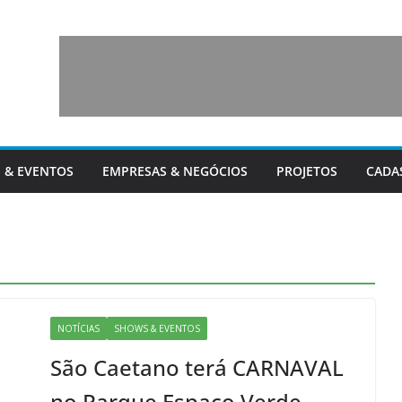
 & EVENTOS
EMPRESAS & NEGÓCIOS
PROJETOS
CADA
NOTÍCIAS
SHOWS & EVENTOS
São Caetano terá CARNAVAL
no Parque Espaço Verde