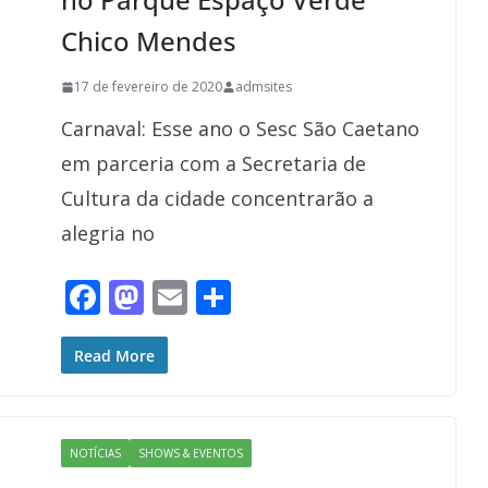
Chico Mendes
17 de fevereiro de 2020
admsites
Carnaval: Esse ano o Sesc São Caetano
em parceria com a Secretaria de
Cultura da cidade concentrarão a
alegria no
F
M
E
S
ac
as
m
h
e
to
ai
ar
Read More
b
d
l
e
o
o
NOTÍCIAS
SHOWS & EVENTOS
o
n