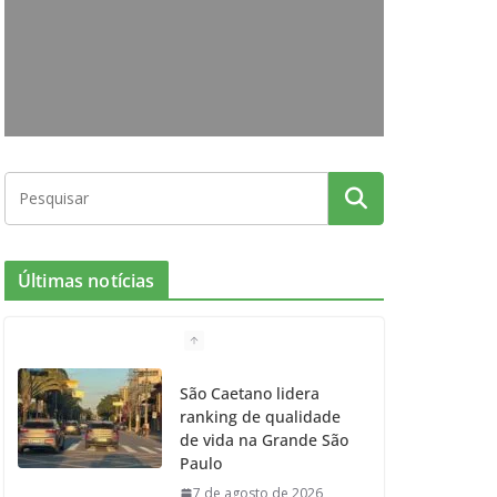
o
g
r
e
b
o
r
r
e
k
a
m
Últimas notícias
São Caetano lidera
ranking de qualidade
de vida na Grande São
Paulo
7 de agosto de 2026