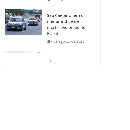
São Caetano tem o
menor índice de
mortes violentas do
Brasil
7 de agosto de 2026
Moradores de São
Caetano do Sul
aprovam Mutirão de
Ortopedia
7 de agosto de 2026
São Caetano amplia
liderança regional e
avança no Ideb 2025
7 de agosto de 2026