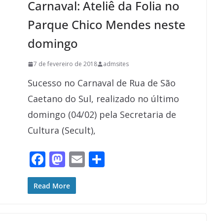
Carnaval: Ateliê da Folia no
k
Parque Chico Mendes neste
domingo
7 de fevereiro de 2018
admsites
Sucesso no Carnaval de Rua de São
Caetano do Sul, realizado no último
domingo (04/02) pela Secretaria de
Cultura (Secult),
F
M
E
S
ac
as
m
h
e
to
ai
ar
Read More
b
d
l
e