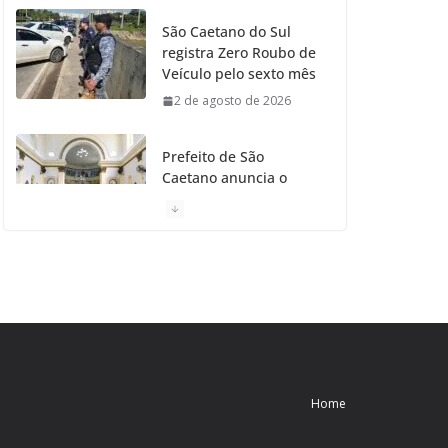
São Caetano do Sul
registra Zero Roubo de
Veículo pelo sexto mês
2 de agosto de 2026
Prefeito de São
Caetano anuncia o
Restauro da Primeira
Igreja da Cidade
31 de julho de 2026
Caetaninho: Prefeitura
de SCS resgata um dos
Símbolos Oficiais do
Município
31 de julho de 2026
Home