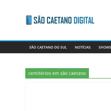
Skip
to
content
SÃO CAETANO DO SUL
NOTÍCIAS
SHOWS
cemitérios em são caetano