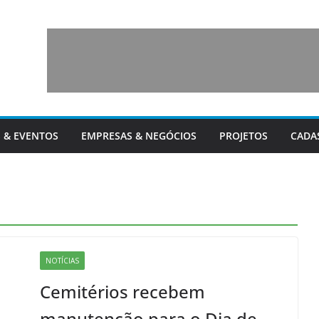
 & EVENTOS
EMPRESAS & NEGÓCIOS
PROJETOS
CADA
NOTÍCIAS
Cemitérios recebem
manutenção para o Dia de