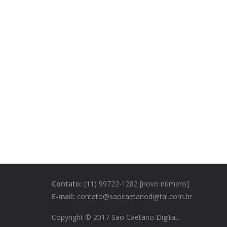
Contato:
(11) 99722-1282 [novo número]
E-mail:
contato@saocaetanodigital.com.br
Copyright © 2017 São Caetano Digital
.