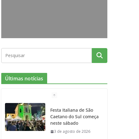
o
g
r
e
b
o
r
r
e
k
a
m
Últimas notícias
Festa Italiana de São
Caetano do Sul começa
neste sábado
3 de agosto de 2026