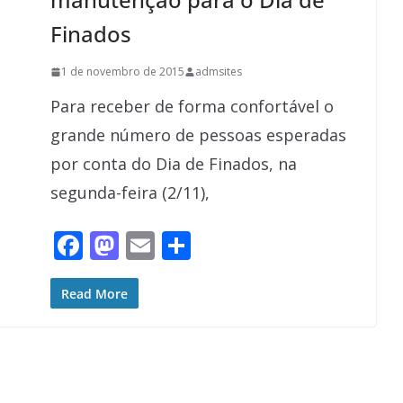
Finados
1 de novembro de 2015
admsites
Para receber de forma confortável o
grande número de pessoas esperadas
por conta do Dia de Finados, na
segunda-feira (2/11),
F
M
E
S
ac
as
m
h
e
to
ai
ar
Read More
b
d
l
e
o
o
o
n