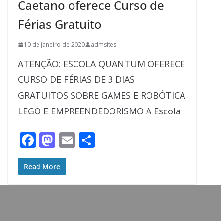
Caetano oferece Curso de
Férias Gratuito
10 de janeiro de 2020
admsites
ATENÇÃO: ESCOLA QUANTUM OFERECE
CURSO DE FÉRIAS DE 3 DIAS
GRATUITOS SOBRE GAMES E ROBÓTICA
LEGO E EMPREENDEDORISMO A Escola
F
M
E
S
ac
as
m
h
e
to
ai
ar
Read More
b
d
l
e
o
o
o
n