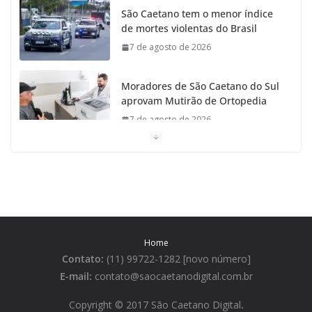
São Caetano tem o menor índice
de mortes violentas do Brasil
7 de agosto de 2026
Moradores de São Caetano do Sul
aprovam Mutirão de Ortopedia
7 de agosto de 2026
São Caetano amplia liderança
regional e avança no Ideb 2025
7 de agosto de 2026
Casa do Artesão de São Caetano
Home
do Sul celebra 25 anos
Contato:
(11) 99722-1282 [novo número]
7 de agosto de 2026
E-mail:
contato@saocaetanodigital.com.br
Flávio Bolsonaro visita São
Copyright © 2017 São Caetano Digital
.