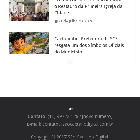
o Restauro da Primeira Igreja da
Cidade
31 de julho de 2026
Caetaninho: Prefeitura de SCS
resgata um dos Símbolos Oficiais
do Município
31 de julho de 2026
Câmara celebra os 149 anos de
São Caetano do Sul
31 de julho de 2026
Home
Prefeitura de São Caetano e ENEL
Contato:
(11) 99722-1282 [novo número]
entregam Geladeiras novas a
moradores
E-mail:
contato@saocaetanodigital.com.br
31 de julho de 2026
Copyright © 2017 São Caetano Digital
.