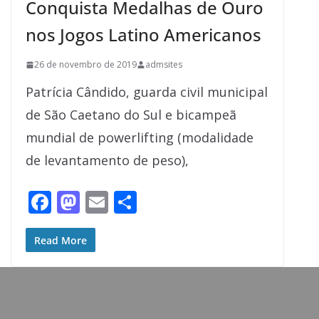
Conquista Medalhas de Ouro
nos Jogos Latino Americanos
26 de novembro de 2019
admsites
Patrícia Cândido, guarda civil municipal
de São Caetano do Sul e bicampeã
mundial de powerlifting (modalidade
de levantamento de peso),
F
M
E
S
ac
as
m
h
e
to
ai
ar
Read More
b
d
l
e
o
o
o
n