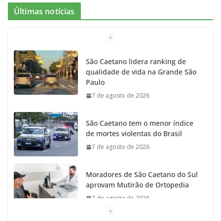
Últimas notícias
b
a
k
t
u
o
g
r
e
b
São Caetano lidera ranking de
qualidade de vida na Grande São
o
r
r
e
Paulo
7 de agosto de 2026
k
a
m
São Caetano tem o menor índice
de mortes violentas do Brasil
7 de agosto de 2026
Moradores de São Caetano do Sul
aprovam Mutirão de Ortopedia
7 de agosto de 2026