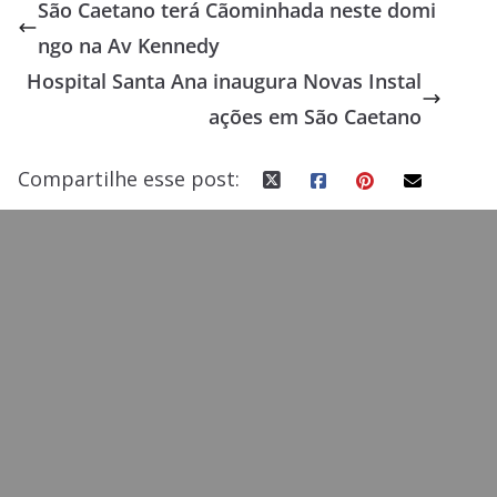
São Caetano terá Cãominhada neste domi
b
d
l
e
ngo na Av Kennedy
o
o
Hospital Santa Ana inaugura Novas Instal
o
n
ações em São Caetano
k
Compartilhe esse post: