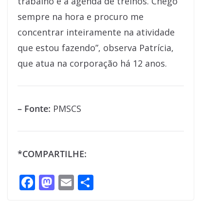
trabalho e a agenda de treinos. Chego
sempre na hora e procuro me
concentrar inteiramente na atividade
que estou fazendo”, observa Patrícia,
que atua na corporação há 12 anos.
– Fonte:
PMSCS
*COMPARTILHE:
F
M
E
S
ac
as
m
h
e
to
ai
ar