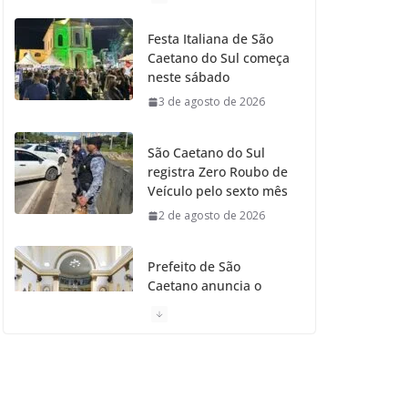
o
g
r
e
b
Festa Italiana de São
Caetano do Sul começa
o
r
r
e
neste sábado
3 de agosto de 2026
k
a
m
São Caetano do Sul
registra Zero Roubo de
Veículo pelo sexto mês
2 de agosto de 2026
Prefeito de São
Caetano anuncia o
Restauro da Primeira
Igreja da Cidade
31 de julho de 2026
Caetaninho: Prefeitura