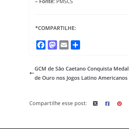
– Fonte:
PMSCS
*COMPARTILHE:
F
M
E
S
ac
as
m
h
e
to
ai
ar
GCM de São Caetano Conquista Meda
b
d
l
e
de Ouro nos Jogos Latino Americanos
o
o
o
n
k
Compartilhe esse post: