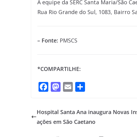
A equipe da SERC Santa Maria/São Caet
Rua Rio Grande do Sul, 1083, Bairro S
– Fonte:
PMSCS
*COMPARTILHE:
F
M
E
S
ac
as
m
h
e
to
ai
ar
Hospital Santa Ana inaugura Novas In
b
d
l
e
ações em São Caetano
o
o
o
n