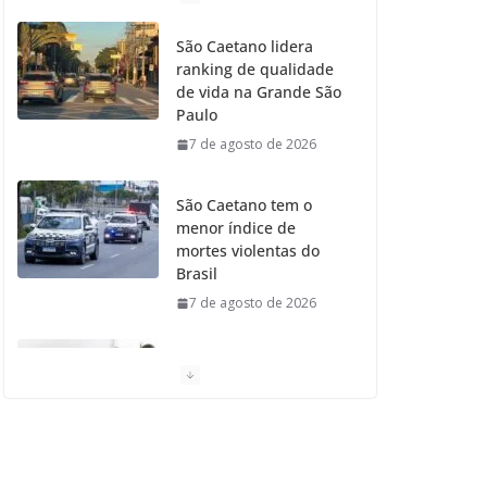
o
g
r
e
b
São Caetano lidera
ranking de qualidade
o
r
r
e
de vida na Grande São
Paulo
k
a
7 de agosto de 2026
m
São Caetano tem o
menor índice de
mortes violentas do
Brasil
7 de agosto de 2026
Moradores de São
Caetano do Sul
aprovam Mutirão de
Ortopedia
7 de agosto de 2026