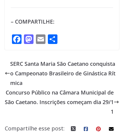
– COMPARTILHE:
F
M
E
S
ac
as
m
h
e
to
ai
ar
SERC Santa Maria São Caetano conquista
b
d
l
e
o Campeonato Brasileiro de Ginástica Rít
o
o
mica
o
n
Concurso Público na Câmara Municipal de
k
São Caetano. Inscrições começam dia 29/1
1
Compartilhe esse post: