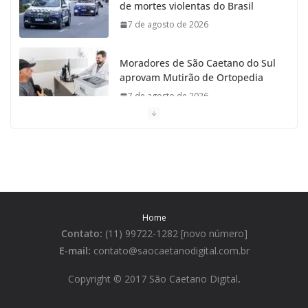
de mortes violentas do Brasil
7 de agosto de 2026
Moradores de São Caetano do Sul
aprovam Mutirão de Ortopedia
7 de agosto de 2026
São Caetano amplia liderança
regional e avança no Ideb 2025
7 de agosto de 2026
Casa do Artesão de São Caetano
Home
do Sul celebra 25 anos
Contato:
(11) 99722-1282 [novo número]
7 de agosto de 2026
E-mail:
contato@saocaetanodigital.com.br
Flávio Bolsonaro visita São
Copyright © 2017 São Caetano Digital
.
Caetano e reúne Empresários