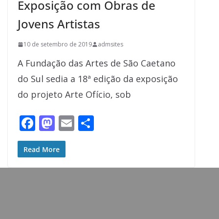
Exposição com Obras de
Jovens Artistas
10 de setembro de 2019
admsites
A Fundação das Artes de São Caetano
do Sul sedia a 18ª edição da exposição
do projeto Arte Ofício, sob
F
M
E
S
ac
as
m
h
e
to
ai
ar
Read More
b
d
l
e
o
o
o
n
k