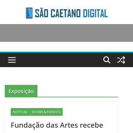
Skip
to
content
Exposição
NOTÍCIAS
SHOWS & EVENTOS
Fundação das Artes recebe