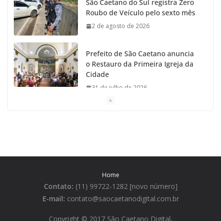
São Caetano do Sul registra Zero
Roubo de Veículo pelo sexto mês
2 de agosto de 2026
Prefeito de São Caetano anuncia
o Restauro da Primeira Igreja da
Cidade
31 de julho de 2026
Caetaninho: Prefeitura de SCS
resgata um dos Símbolos Oficiais
do Município
31 de julho de 2026
Home
Câmara celebra os 149 anos de
Contato:
(11) 99722-1282 [novo número]
São Caetano do Sul
E-mail:
contato@saocaetanodigital.com.br
31 de julho de 2026
Copyright © 2017 São Caetano Digital
.