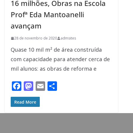
16 milhões, Obras na Escola
Profª Eda Mantoanelli
avançam
28 de novembro de 2020
admsites
Quase 10 mil m² de área construída
com capacidade para atender cerca de
mil alunos: as obras de reforma e
F
M
E
S
ac
as
m
h
e
to
ai
ar
Read More
b
d
l
e
o
o