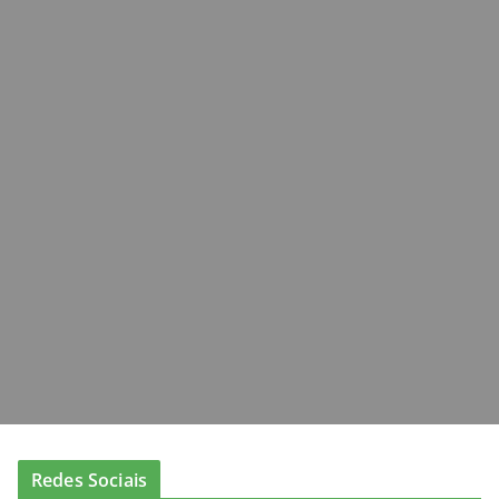
o
n
k
Redes Sociais