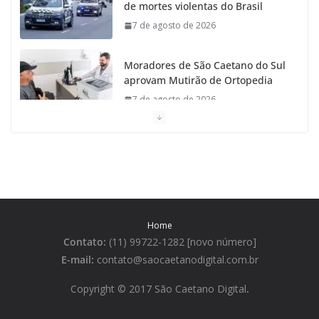
de mortes violentas do Brasil
7 de agosto de 2026
Moradores de São Caetano do Sul
aprovam Mutirão de Ortopedia
7 de agosto de 2026
São Caetano amplia liderança
regional e avança no Ideb 2025
7 de agosto de 2026
Casa do Artesão de São Caetano
Home
do Sul celebra 25 anos
Contato:
(11) 99722-1282 [novo número]
7 de agosto de 2026
E-mail:
contato@saocaetanodigital.com.br
Flávio Bolsonaro visita São
Copyright © 2017 São Caetano Digital
.
Caetano e reúne Empresários