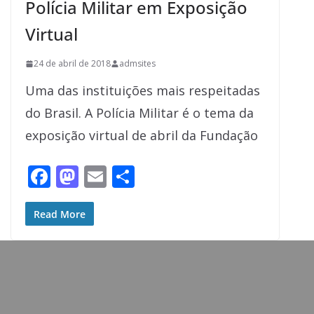
Polícia Militar em Exposição
Virtual
24 de abril de 2018
admsites
Uma das instituições mais respeitadas
do Brasil. A Polícia Militar é o tema da
exposição virtual de abril da Fundação
F
M
E
S
ac
as
m
h
e
to
ai
ar
Read More
b
d
l
e
o
o
o
n
k