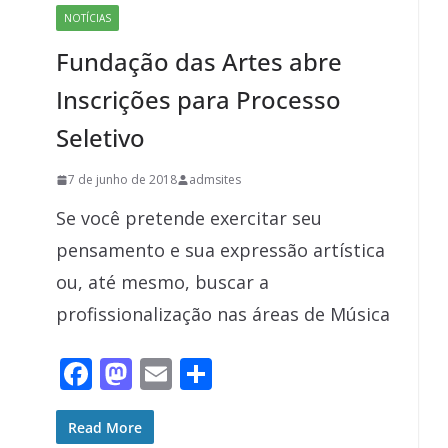
o
o
NOTÍCIAS
o
n
Fundação das Artes abre
k
Inscrições para Processo
Seletivo
7 de junho de 2018
admsites
Se você pretende exercitar seu
pensamento e sua expressão artística
ou, até mesmo, buscar a
profissionalização nas áreas de Música
F
M
E
S
ac
as
m
h
e
to
ai
ar
Read More