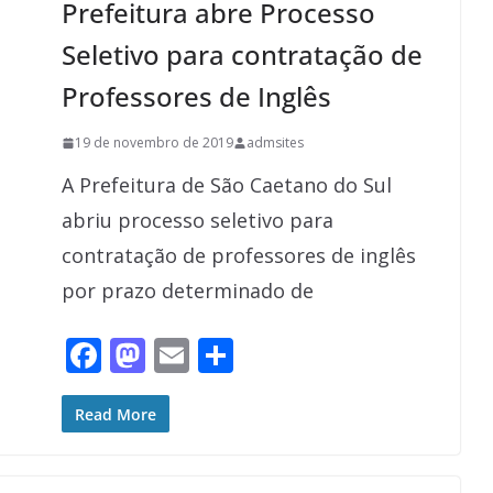
Prefeitura abre Processo
k
Seletivo para contratação de
Professores de Inglês
19 de novembro de 2019
admsites
A Prefeitura de São Caetano do Sul
abriu processo seletivo para
contratação de professores de inglês
por prazo determinado de
F
M
E
S
ac
as
m
h
e
to
ai
ar
Read More
b
d
l
e