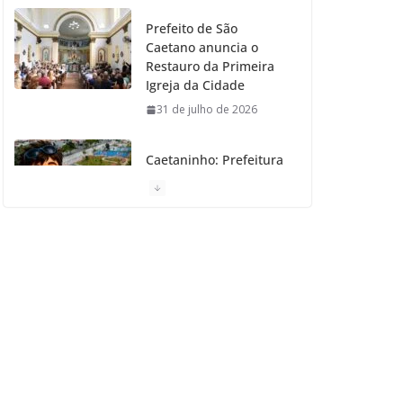
Prefeito de São
Caetano anuncia o
Restauro da Primeira
Igreja da Cidade
31 de julho de 2026
Caetaninho: Prefeitura
de SCS resgata um dos
Símbolos Oficiais do
Município
31 de julho de 2026
Câmara celebra os 149
anos de São Caetano
do Sul
31 de julho de 2026