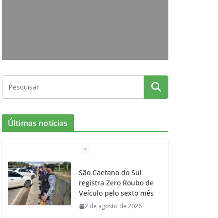
o
g
r
e
b
o
r
r
e
k
a
m
Últimas notícias
São Caetano do Sul
registra Zero Roubo de
Veículo pelo sexto mês
2 de agosto de 2026