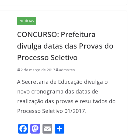
b
d
l
e
o
o
NOTÍCIAS
o
n
CONCURSO: Prefeitura
k
divulga datas das Provas do
Processo Seletivo
2 de março de 2017
admsites
A Secretaria de Educação divulga o
novo cronograma das datas de
realização das provas e resultados do
Processo Seletivo 01/2017.
F
M
E
S