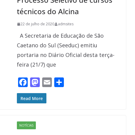
técnicos do Alcina
22 de julho de 2020
admsites
A Secretaria de Educação de São
Caetano do Sul (Seeduc) emitiu
portaria no Diário Oficial desta terça-
feira (21/7) que
F
M
E
S
ac
as
m
h
e
to
ai
ar
Read More
b
d
l
e
o
o
NOTÍCIAS
o
n