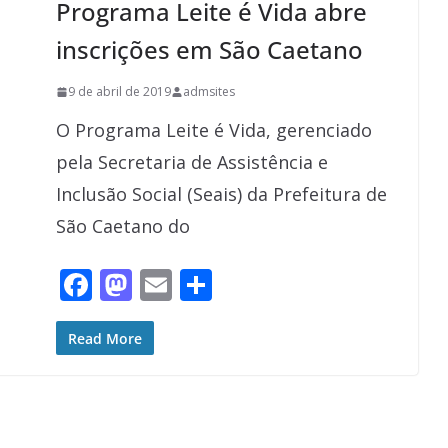
Programa Leite é Vida abre
k
inscrições em São Caetano
9 de abril de 2019
admsites
O Programa Leite é Vida, gerenciado
pela Secretaria de Assistência e
Inclusão Social (Seais) da Prefeitura de
São Caetano do
F
M
E
S
ac
as
m
h
e
to
ai
ar
Read More
b
d
l
e
o
o
o
n