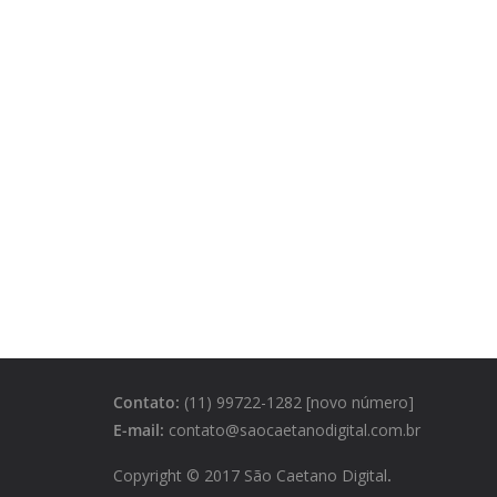
Contato:
(11) 99722-1282 [novo número]
E-mail:
contato@saocaetanodigital.com.br
Copyright © 2017 São Caetano Digital
.