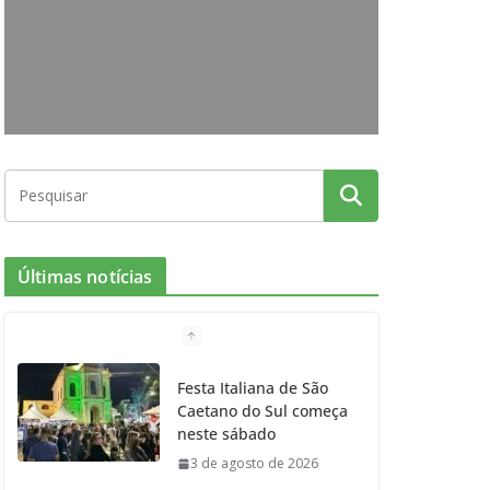
o
g
r
e
b
o
r
r
e
k
a
m
Últimas notícias
Festa Italiana de São
Caetano do Sul começa
neste sábado
3 de agosto de 2026