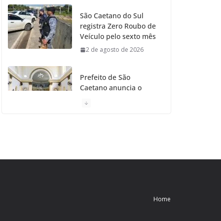
São Caetano do Sul
registra Zero Roubo de
Veículo pelo sexto mês
2 de agosto de 2026
Prefeito de São
Caetano anuncia o
Restauro da Primeira
Igreja da Cidade
31 de julho de 2026
Caetaninho: Prefeitura
de SCS resgata um dos
Símbolos Oficiais do
Município
31 de julho de 2026
Home