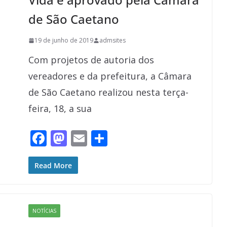
de São Caetano
19 de junho de 2019
admsites
Com projetos de autoria dos
vereadores e da prefeitura, a Câmara
de São Caetano realizou nesta terça-
feira, 18, a sua
F
M
E
S
ac
as
m
h
e
to
ai
ar
Read More
b
d
l
e
o
o
NOTÍCIAS
o
n