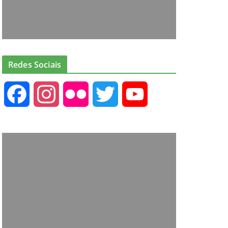
Redes Sociais
F
I
F
T
Y
a
n
l
w
o
c
s
i
i
u
e
t
c
t
T
b
a
k
t
u
o
g
r
e
b