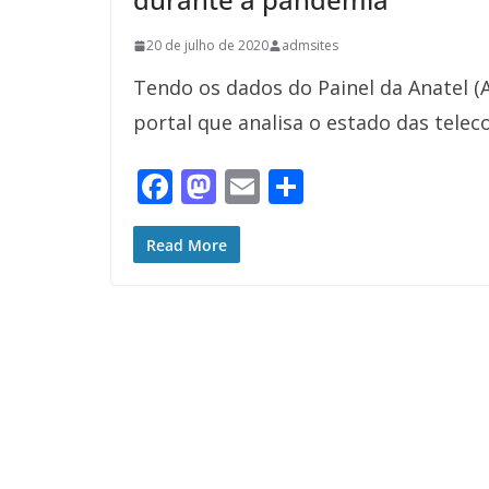
20 de julho de 2020
admsites
Tendo os dados do Painel da Anatel (
portal que analisa o estado das tele
F
M
E
S
ac
as
m
h
e
to
ai
ar
Read More
b
d
l
e
o
o
o
n
k