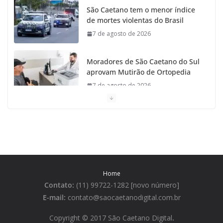
São Caetano tem o menor índice
de mortes violentas do Brasil
7 de agosto de 2026
Moradores de São Caetano do Sul
aprovam Mutirão de Ortopedia
7 de agosto de 2026
São Caetano amplia liderança
regional e avança no Ideb 2025
7 de agosto de 2026
Casa do Artesão de São Caetano
Home
do Sul celebra 25 anos
Contato:
(11) 99722-1282 [novo número]
7 de agosto de 2026
E-mail:
contato@saocaetanodigital.com.br
Flávio Bolsonaro visita São
Copyright © 2017 São Caetano Digital
.