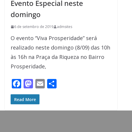
Evento Especial neste
domingo
6 de setembro de 2019
admsites
O evento “Viva Prosperidade” será
realizado neste domingo (8/09) das 10h
às 16h na Praça da Riqueza no Bairro
Prosperidade,
F
M
E
S
ac
as
m
h
e
to
ai
ar
Read More
b
d
l
e
o
o
o
n