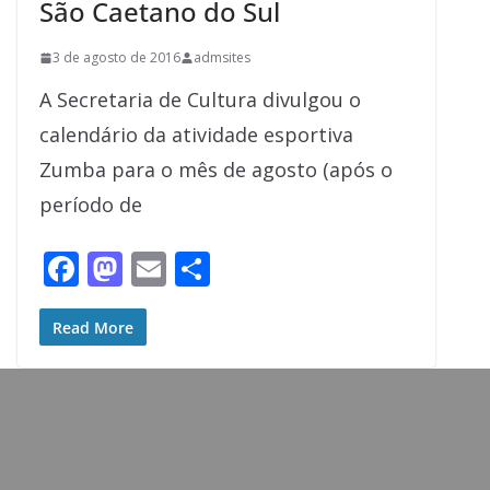
São Caetano do Sul
3 de agosto de 2016
admsites
A Secretaria de Cultura divulgou o
calendário da atividade esportiva
Zumba para o mês de agosto (após o
período de
F
M
E
S
ac
as
m
h
e
to
ai
ar
Read More
b
d
l
e
o
o
o
n
k