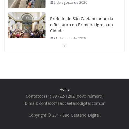
2 de agosto de 2026
Prefeito de São Caetano anuncia
o Restauro da Primeira Igreja da
Cidade
31 de julho de 2026
Caetaninho: Prefeitura de SCS
resgata um dos Símbolos Oficiais
do Município
31 de julho de 2026
Home
Câmara celebra os 149 anos de
Contato:
(11) 99722-1282 [novo número]
São Caetano do Sul
E-mail:
contato@saocaetanodigital.com.br
31 de julho de 2026
Copyright © 2017 São Caetano Digital
.
Prefeitura divulga a Programação
da Festa Italiana de São Caetano