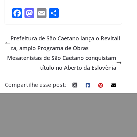
F
M
E
S
ac
as
m
h
e
to
ai
ar
Prefeitura de São Caetano lança o Revitali
b
d
l
e
za, amplo Programa de Obras
o
o
Mesatenistas de São Caetano conquistam
o
n
título no Aberto da Eslovênia
k
Compartilhe esse post: