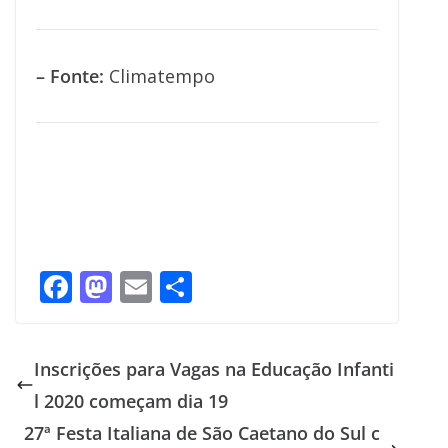
– Fonte:
Climatempo
F
M
E
S
ac
as
m
h
e
to
ai
ar
Inscrições para Vagas na Educação Infanti
b
d
l
e
l 2020 começam dia 19
o
o
27ª Festa Italiana de São Caetano do Sul c
o
n