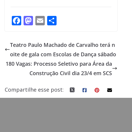
F
M
E
S
ac
as
m
h
e
to
ai
ar
Teatro Paulo Machado de Carvalho terá n
b
d
l
e
oite de gala com Escolas de Dança sábado
o
o
180 Vagas: Processo Seletivo para Área da
o
n
Construção Civil dia 23/4 em SCS
k
Compartilhe esse post: