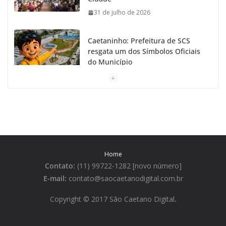
31 de julho de 2026
Caetaninho: Prefeitura de SCS
resgata um dos Símbolos Oficiais
do Município
31 de julho de 2026
Câmara celebra os 149 anos de São Caetano do Sul
31 de julho de 2026
Prefeitura de São Caetano e ENEL entregam
Home
Geladeiras novas a moradores
Contato:
(11) 99722-1282 [novo número]
31 de julho de 2026
E-mail:
contato@saocaetanodigital.com.br
Festa Italiana de São Caetano do
Copyright © 2017 São Caetano Digital
.
Sul começa neste sábado
3 de agosto de 2026