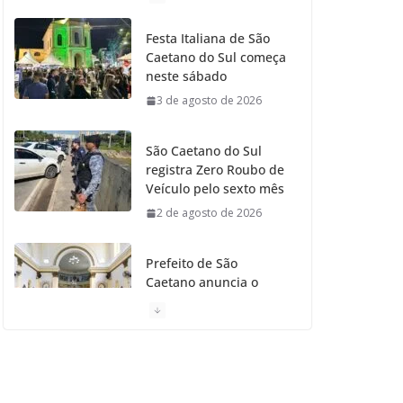
o
g
r
e
b
Festa Italiana de São
Caetano do Sul começa
o
r
r
e
neste sábado
3 de agosto de 2026
k
a
m
São Caetano do Sul
registra Zero Roubo de
Veículo pelo sexto mês
2 de agosto de 2026
Prefeito de São
Caetano anuncia o
Restauro da Primeira
Igreja da Cidade
31 de julho de 2026
Caetaninho: Prefeitura