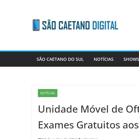
Skip
to
content
SÃO CAETANO DO SUL
NOTÍCIAS
SHOWS
NOTÍCIAS
Unidade Móvel de Oft
Exames Gratuitos ao