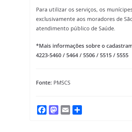
Para utilizar os serviços, os munícip
exclusivamente aos moradores de São 
atendimento público de Saúde.
*Mais informações sobre o cadastram
4223-5460 / 5464 / 5506 / 5515 / 5555
Fonte:
PMSCS
F
M
E
S
ac
as
m
h
e
to
ai
ar