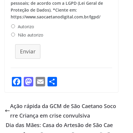
pessoais; de acordo com a LGPD (Lei Geral de
Proteção de Dados). *Ciente em:
https://www.saocaetanodigital.com.br/lgpd/
Autorizo
Não autorizo
Enviar
F
M
E
S
ac
as
m
h
e
to
ai
ar
Ação rápida da GCM de São Caetano Soco
b
d
l
e
rre Criança em crise convulsiva
o
o
Dia das Mães: Casa do Artesão de São Cae
o
n