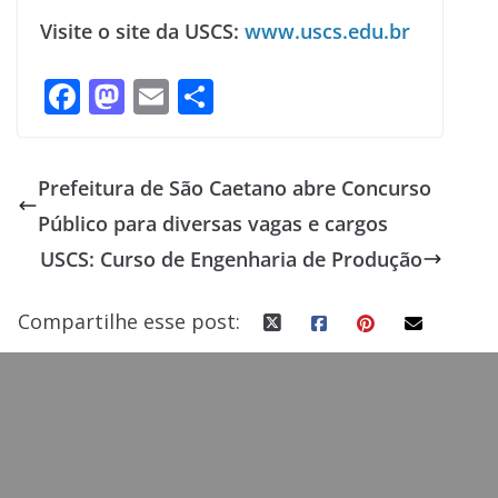
Visite o site da USCS:
www.uscs.edu.br
F
M
E
S
ac
as
m
h
e
to
ai
ar
Prefeitura de São Caetano abre Concurso
b
d
l
e
Público para diversas vagas e cargos
o
o
USCS: Curso de Engenharia de Produção
o
n
k
Compartilhe esse post: