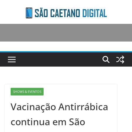
Skip
to
content
SHOWS & EVENTOS
Vacinação Antirrábica
continua em São