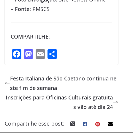
– Fonte:
PMSCS
COMPARTILHE:
F
M
E
S
ac
as
m
h
e
to
ai
ar
Festa Italiana de São Caetano continua ne
b
d
l
e
ste fim de semana
o
o
Inscrições para Oficinas Culturais gratuita
o
n
s vão até dia 24
k
Compartilhe esse post: