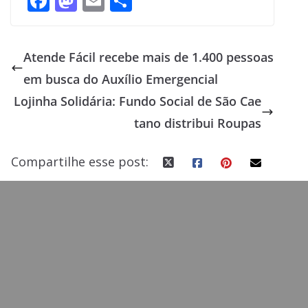
F
M
E
S
ac
as
m
h
e
to
ai
ar
Atende Fácil recebe mais de 1.400 pessoas
b
d
l
e
em busca do Auxílio Emergencial
o
o
Lojinha Solidária: Fundo Social de São Cae
o
n
tano distribui Roupas
k
Compartilhe esse post: