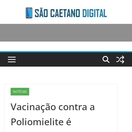
Skip
to
content
NOTÍCIAS
Vacinação contra a
Poliomielite é