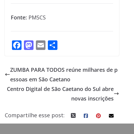
Fonte:
PMSCS
F
M
E
S
ac
as
m
h
e
to
ai
ar
ZUMBA PARA TODOS reúne milhares de p
b
d
l
e
essoas em São Caetano
o
o
Centro Digital de São Caetano do Sul abre
o
n
novas inscrições
k
Compartilhe esse post: