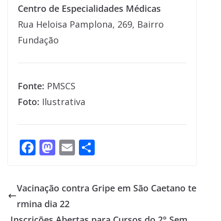
Centro de Especialidades Médicas
Rua Heloisa Pamplona, 269, Bairro
Fundação
Fonte:
PMSCS
Foto:
Ilustrativa
F
M
E
S
ac
as
m
h
e
to
ai
ar
Vacinação contra Gripe em São Caetano te
b
d
l
e
rmina dia 22
o
o
Inscrições Abertas para Cursos do 2° Sem