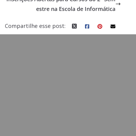
o
n
estre na Escola de Informática
k
Compartilhe esse post: