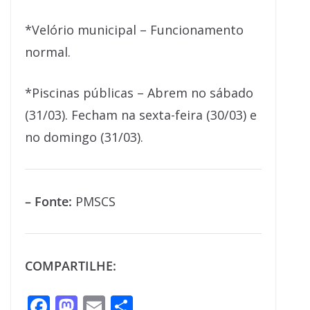
*Velório municipal – Funcionamento
normal.
*Piscinas públicas – Abrem no sábado
(31/03). Fecham na sexta-feira (30/03) e
no domingo (31/03).
– Fonte:
PMSCS
COMPARTILHE:
F
M
E
S