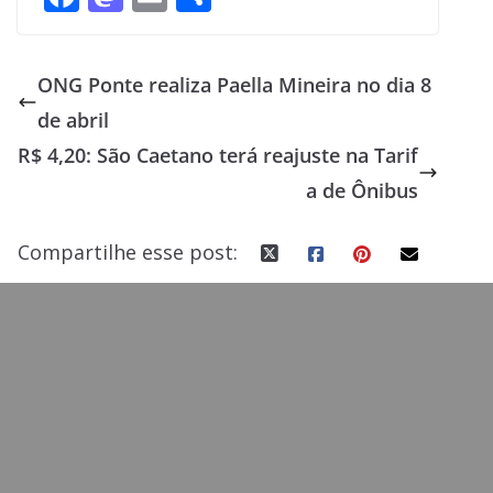
ac
as
m
h
e
to
ai
ar
ONG Ponte realiza Paella Mineira no dia 8
b
d
l
e
de abril
o
o
R$ 4,20: São Caetano terá reajuste na Tarif
o
n
a de Ônibus
k
Compartilhe esse post: