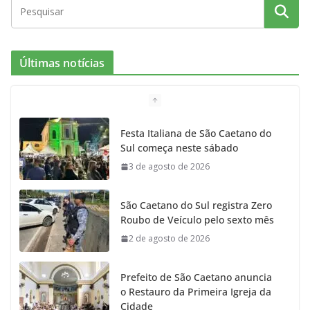
c
s
i
i
u
e
t
c
t
T
Últimas notícias
b
a
k
t
u
o
g
r
e
b
Festa Italiana de São Caetano do
Sul começa neste sábado
o
r
r
e
3 de agosto de 2026
k
a
São Caetano do Sul registra Zero
m
Roubo de Veículo pelo sexto mês
2 de agosto de 2026
Prefeito de São Caetano anuncia
o Restauro da Primeira Igreja da
Cidade