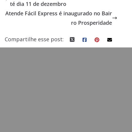
té dia 11 de dezembro
o
o
Atende Fácil Express é inaugurado no Bair
o
n
ro Prosperidade
k
Compartilhe esse post: