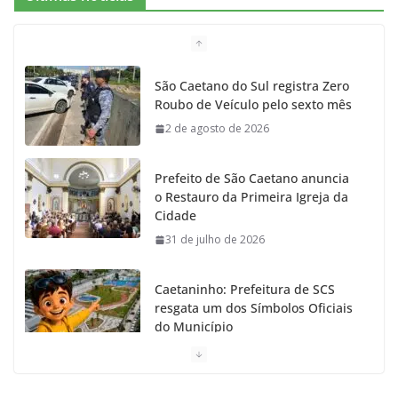
b
a
k
t
u
o
g
r
e
b
São Caetano do Sul registra Zero
Roubo de Veículo pelo sexto mês
o
r
r
e
2 de agosto de 2026
k
a
Prefeito de São Caetano anuncia
m
o Restauro da Primeira Igreja da
Cidade
31 de julho de 2026
Caetaninho: Prefeitura de SCS
resgata um dos Símbolos Oficiais
do Município
31 de julho de 2026