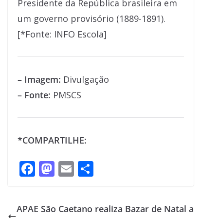
Presidente da República brasileira em
um governo provisório (1889-1891).
[*Fonte: INFO Escola]
– Imagem:
Divulgação
– Fonte:
PMSCS
*COMPARTILHE:
F
M
E
S
ac
as
m
h
e
to
ai
ar
APAE São Caetano realiza Bazar de Natal a
b
d
l
e