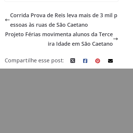
ac
as
m
h
e
to
ai
ar
Corrida Prova de Reis leva mais de 3 mil p
b
d
l
e
essoas às ruas de São Caetano
o
o
Projeto Férias movimenta alunos da Terce
o
n
ira Idade em São Caetano
k
Compartilhe esse post: