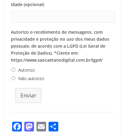
Idade (opcional)
Autorizo o recebimento de mensagens, com
privacidade e proteção no uso dos meus dados
pessoais; de acordo com a LGPD (Lei Geral de
Proteção de Dados). *Ciente em:
https://www.saocaetanodigital.com.br/lgpd/
Autorizo
Não autorizo
Enviar
F
M
E
S