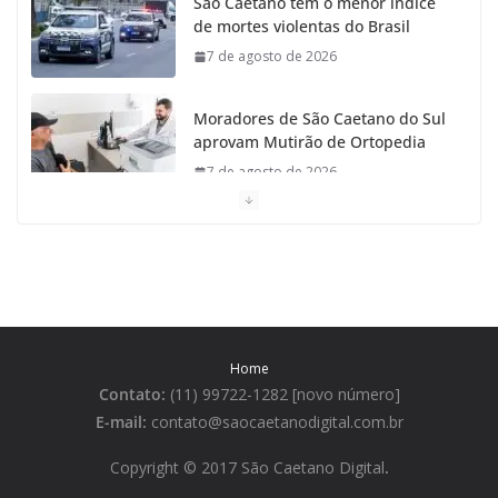
São Caetano tem o menor índice
de mortes violentas do Brasil
7 de agosto de 2026
Moradores de São Caetano do Sul
aprovam Mutirão de Ortopedia
7 de agosto de 2026
São Caetano amplia liderança
regional e avança no Ideb 2025
7 de agosto de 2026
Casa do Artesão de São Caetano
Home
do Sul celebra 25 anos
Contato:
(11) 99722-1282 [novo número]
7 de agosto de 2026
E-mail:
contato@saocaetanodigital.com.br
Flávio Bolsonaro visita São
Copyright © 2017 São Caetano Digital
.
Caetano e reúne Empresários