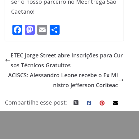
ser o nosso parceiro no MeEntrega São
Caetano!
F
M
E
S
ac
as
m
h
e
to
ai
ar
ETEC Jorge Street abre Inscrições para Cur
b
d
l
e
sos Técnicos Gratuitos
o
o
ACISCS: Alessandro Leone recebe o Ex Mi
o
n
nistro Jefferson Coriteac
k
Compartilhe esse post: