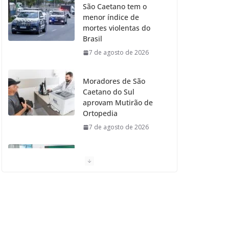
São Caetano tem o
menor índice de
o
r
r
e
mortes violentas do
Brasil
k
a
7 de agosto de 2026
m
Moradores de São
Caetano do Sul
aprovam Mutirão de
Ortopedia
7 de agosto de 2026
São Caetano amplia
liderança regional e
avança no Ideb 2025
7 de agosto de 2026
Casa do Artesão de