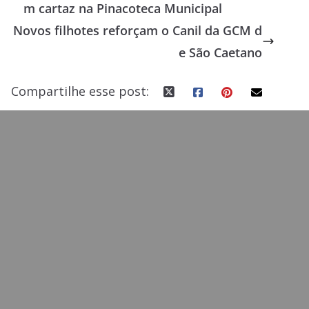
m cartaz na Pinacoteca Municipal
o
o
Novos filhotes reforçam o Canil da GCM d
o
n
e São Caetano
k
Compartilhe esse post: