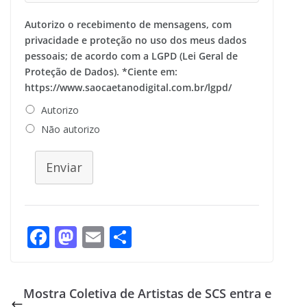
Autorizo o recebimento de mensagens, com
privacidade e proteção no uso dos meus dados
pessoais; de acordo com a LGPD (Lei Geral de
Proteção de Dados). *Ciente em:
https://www.saocaetanodigital.com.br/lgpd/
Autorizo
Não autorizo
Enviar
F
M
E
S
ac
as
m
h
e
to
ai
ar
Mostra Coletiva de Artistas de SCS entra e
b
d
l
e