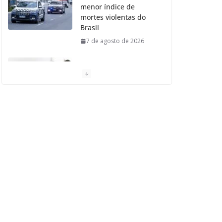
menor índice de
mortes violentas do
Brasil
7 de agosto de 2026
Moradores de São
Caetano do Sul
aprovam Mutirão de
Ortopedia
7 de agosto de 2026
São Caetano amplia
liderança regional e
avança no Ideb 2025
7 de agosto de 2026
Casa do Artesão de
São Caetano do Sul