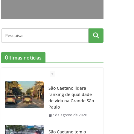
o
r
r
e
k
a
m
Últimas notícias
São Caetano lidera
ranking de qualidade
de vida na Grande São
Paulo
7 de agosto de 2026
São Caetano tem o