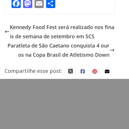
F
M
E
S
ac
as
m
h
e
to
ai
ar
Kennedy Food Fest será realizado nos fina
b
d
l
e
is de semana de setembro em SCS
o
o
Paratleta de São Caetano conquista 4 our
o
n
os na Copa Brasil de Atletismo Down
k
Compartilhe esse post: