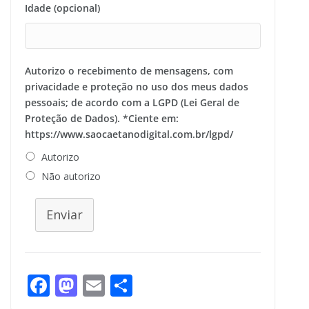
Idade (opcional)
Autorizo o recebimento de mensagens, com
privacidade e proteção no uso dos meus dados
pessoais; de acordo com a LGPD (Lei Geral de
Proteção de Dados). *Ciente em:
https://www.saocaetanodigital.com.br/lgpd/
Autorizo
Não autorizo
Enviar
F
M
E
S
ac
as
m
h