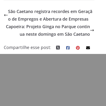
e
to
ai
ar
São Caetano registra recordes em Geraçã
b
d
l
e
o de Empregos e Abertura de Empresas
o
o
Capoeira: Projeto Ginga no Parque contin
o
n
ua neste domingo em São Caetano
k
Compartilhe esse post: