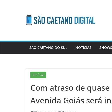
Skip
to
content
SÃO CAETANO DO SUL
NOTÍCIAS
SHOWS
NOTÍCIAS
Com atraso de quase 
Avenida Goiás será i