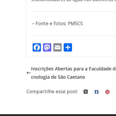
– Fonte e fotos: PMSCS
F
M
E
S
ac
as
m
h
e
to
ai
ar
Inscrições Abertas para a Faculdade d
b
d
l
e
cnologia de São Caetano
o
o
o
n
Compartilhe esse post:
k