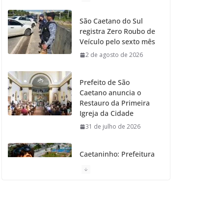
o
g
r
e
b
São Caetano do Sul
registra Zero Roubo de
o
r
r
e
Veículo pelo sexto mês
2 de agosto de 2026
k
a
m
Prefeito de São
Caetano anuncia o
Restauro da Primeira
Igreja da Cidade
31 de julho de 2026
Caetaninho: Prefeitura
de SCS resgata um dos
Símbolos Oficiais do
Município
31 de julho de 2026