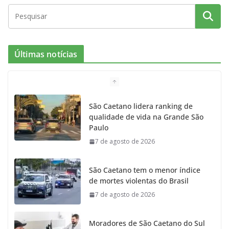
c
s
i
i
u
e
t
c
t
T
Últimas notícias
b
a
k
t
u
o
g
r
e
b
São Caetano lidera ranking de
qualidade de vida na Grande São
o
r
r
e
Paulo
7 de agosto de 2026
k
a
m
São Caetano tem o menor índice
de mortes violentas do Brasil
7 de agosto de 2026
Moradores de São Caetano do Sul