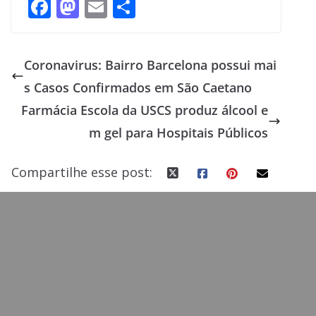
F
M
E
S
ac
as
m
h
e
to
ai
ar
Coronavirus: Bairro Barcelona possui mai
b
d
l
e
s Casos Confirmados em São Caetano
o
o
Farmácia Escola da USCS produz álcool e
o
n
m gel para Hospitais Públicos
k
Compartilhe esse post: