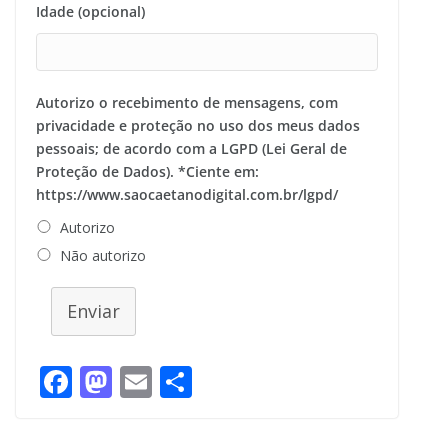
Idade (opcional)
Autorizo o recebimento de mensagens, com
privacidade e proteção no uso dos meus dados
pessoais; de acordo com a LGPD (Lei Geral de
Proteção de Dados). *Ciente em:
https://www.saocaetanodigital.com.br/lgpd/
Autorizo
Não autorizo
Enviar
F
M
E
S
ac
as
m
h
e
to
ai
ar