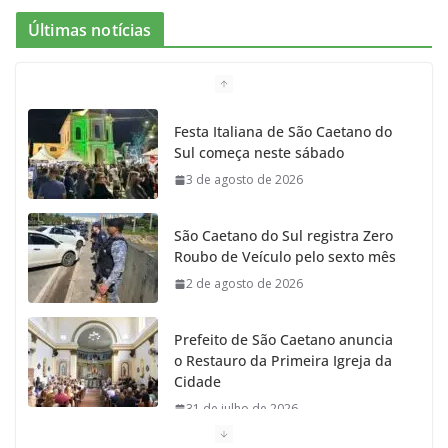
e
t
c
t
T
Últimas notícias
b
a
k
t
u
o
g
r
e
b
Festa Italiana de São Caetano do
Sul começa neste sábado
o
r
r
e
3 de agosto de 2026
k
a
São Caetano do Sul registra Zero
m
Roubo de Veículo pelo sexto mês
2 de agosto de 2026
Prefeito de São Caetano anuncia
o Restauro da Primeira Igreja da
Cidade
31 de julho de 2026