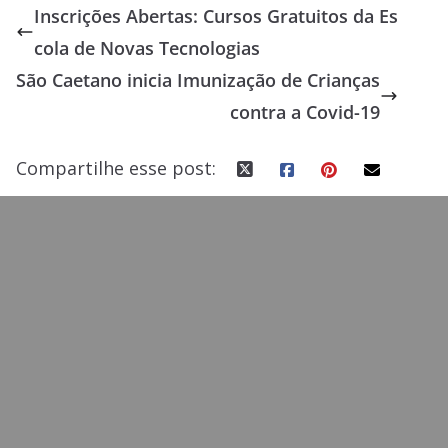
Inscrições Abertas: Cursos Gratuitos da Es
b
d
l
e
cola de Novas Tecnologias
o
o
São Caetano inicia Imunização de Crianças
o
n
contra a Covid-19
k
Compartilhe esse post: