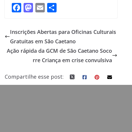
F
M
E
S
ac
as
m
h
e
to
ai
ar
Inscrições Abertas para Oficinas Culturais
b
d
l
e
Gratuitas em São Caetano
o
o
Ação rápida da GCM de São Caetano Soco
o
n
rre Criança em crise convulsiva
k
Compartilhe esse post: